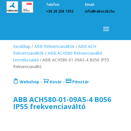
Telefon:
Email:
+36 20 258 1392
info@rakoczki.hu
Kezdőlap
/
ABB frekvenciaváltók
/
ABB ACH
frekvenciaváltók
/
ABB ACH580 frekvenciaváltó
termékcsalád
/ ABB ACH580-01-09A5-4 B056 IP55
frekvenciaváltó



Webshop
-
Kosár
-
Pénztár
ABB ACH580-01-09A5-4 B056
IP55 frekvenciaváltó