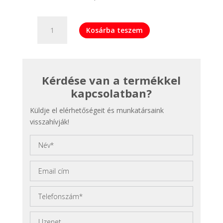
ABB
Kosárba teszem
ACH580-
01-
09A5-
4
Kérdése van a termékkel
B056
IP55
kapcsolatban?
frekvenciaváltó
Küldje el elérhetőségeit és munkatársaink
mennyiség
visszahívják!