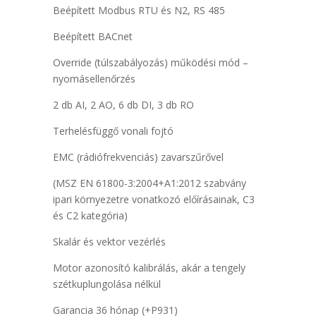
Beépített Modbus RTU és N2, RS 485
Beépített BACnet
Override (túlszabályozás) működési mód –
nyomásellenőrzés
2 db AI, 2 AO, 6 db DI, 3 db RO
Terhelésfüggő vonali fojtó
EMC (rádiófrekvenciás) zavarszűrővel
(MSZ EN 61800-3:2004+A1:2012 szabvány
ipari környezetre vonatkozó előírásainak, C3
és C2 kategória)
Skalár és vektor vezérlés
Motor azonosító kalibrálás, akár a tengely
szétkuplungolása nélkül
Garancia 36 hónap (+P931)