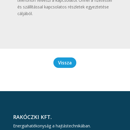
telefonon felveszi a kapcsolatot Önnel a fizetéssel
és szállítással kapcsolatos részletek egyeztetése
cáljából.
Vissza
RAKÓCZKI KFT.
Energiahatékonyság a hajtástechnikában.