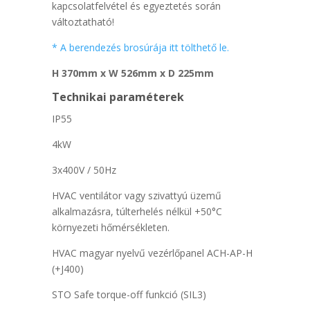
kapcsolatfelvétel és egyeztetés során
változtatható!
* A berendezés brosúrája itt tölthető le.
H 370mm x W 526mm x D 225mm
Technikai paraméterek
IP55
4kW
3x400V / 50Hz
HVAC ventilátor vagy szivattyú üzemű
alkalmazásra, túlterhelés nélkül +50°C
környezeti hőmérsékleten.
HVAC magyar nyelvű vezérlőpanel ACH-AP-H
(+J400)
STO Safe torque-off funkció (SIL3)