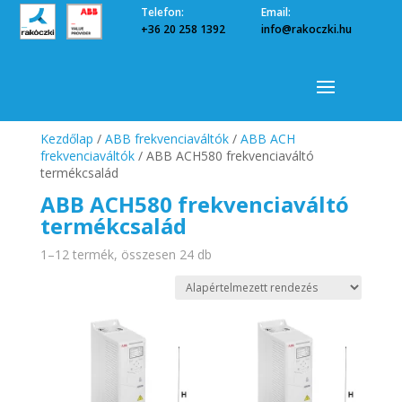
Telefon:
Email:
+36 20 258 1392
info@rakoczki.hu
Kezdőlap
/
ABB frekvenciaváltók
/
ABB ACH
frekvenciaváltók
/ ABB ACH580 frekvenciaváltó
termékcsalád
ABB ACH580 frekvenciaváltó
termékcsalád
1–12 termék, összesen 24 db