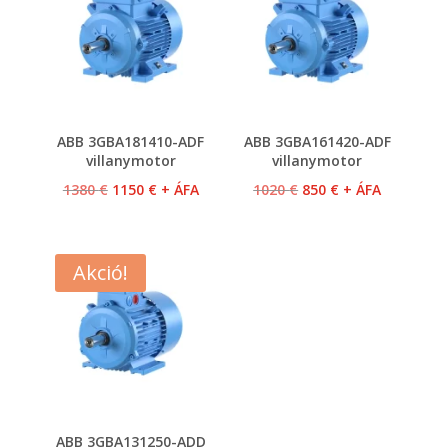
ABB 3GBA181410-ADF
ABB 3GBA161420-ADF
villanymotor
villanymotor
Original
Current
Original
Current
1380
€
1150
€
+ ÁFA
1020
€
850
€
+ ÁFA
price
price
price
price
was:
is:
was:
is:
1380 €.
1150 €.
1020 €.
850 €.
Akció!
ABB 3GBA131250-ADD