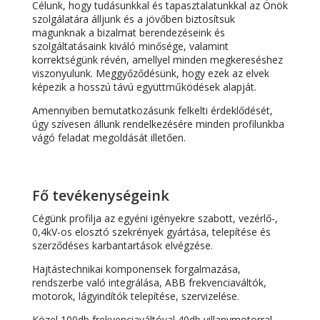
Célunk, hogy tudásunkkal és tapasztalatunkkal az Önök
szolgálatára álljunk és a jövőben biztosítsuk
magunknak a bizalmat berendezéseink és
szolgáltatásaink kiváló minősége, valamint
korrektségünk révén, amellyel minden megkereséshez
viszonyulunk. Meggyőződésünk, hogy ezek az elvek
képezik a hosszú távú együttműködések alapját.
Amennyiben bemutatkozásunk felkelti érdeklődését,
úgy szívesen állunk rendelkezésére minden profilunkba
vágó feladat megoldását illetően.
Fő tevékenységeink
Cégünk profilja az egyéni igényekre szabott, vezérlő-,
0,4kV-os elosztó szekrények gyártása, telepítése és
szerződéses karbantartások elvégzése.
Hajtástechnikai komponensek forgalmazása,
rendszerbe való integrálása, ABB frekvenciaváltók,
motorok, lágyindítók telepítése, szervizelése.
Közel 100db frekvenciaváltóval 40db villanymotorral