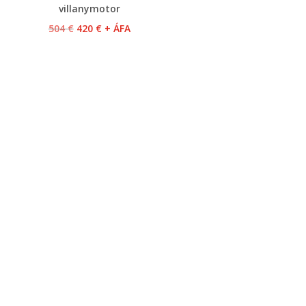
villanymotor
Original
Current
504
€
420
€
+ ÁFA
price
price
was:
is:
504 €.
420 €.