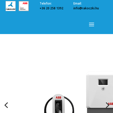
Telefon:
Email:
+36 20 258 1392
info@rakoczki.hu
ABB Terra
AC töltők
22 kW-ig, raktárról!