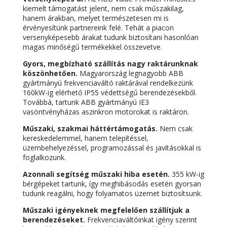
kiemelt támogatást jelent, nem csak műszakilag,
hanem árakban, melyet természetesen mi is
érvényesítünk partnereink felé. Tehát a piacon
versenyképesebb árakat tudunk biztosítani hasonlóan
magas minőségű termékekkel összevetve.
Gyors, megbízható szállítás nagy raktárunknak
köszönhetően.
Magyarország legnagyobb ABB
gyártmányú frekvenciaváltó raktárával rendelkezünk
160kW-ig elérhető IP55 védettségű berendezésekből.
Továbbá, tartunk ABB gyártmányú IE3
vasöntvényházas aszinkron motorokat is raktáron.
Műszaki, szakmai háttértámogatás.
Nem csak
kereskedelemmel, hanem telepítéssel,
üzembehelyezéssel, programozással és javításokkal is
foglalkozunk.
Azonnali segítség műszaki hiba esetén.
355 kW-ig
bérgépeket tartunk, így meghibásodás esetén gyorsan
tudunk reagálni, hogy folyamatos üzemet biztosítsunk.
Műszaki igényeknek megfelelően szállítjuk a
berendezéseket.
Frekvenciaváltóinkat igény szerint