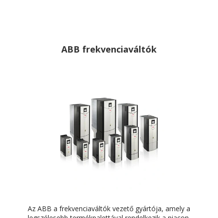
ABB frekvenciaváltók
Az ABB a frekvenciaváltók vezető gyártója, amely a
legszélesebb termékpalettával rendelkezik a piacon.