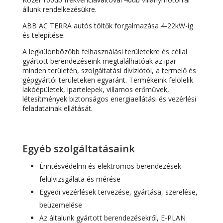
állunk rendelkezésükre.
ABB AC TERRA autós töltők forgalmazása 4-22kW-ig
és telepítése.
A legkülönbözőbb felhasználási területekre és céllal
gyártott berendezéseink megtalálhatóak az ipar
minden területén, szolgáltatási divíziótól, a termelő és
gépgyártói területeken egyaránt. Termékeink felölelik
lakóépületek, ipartelepek, villamos erőművek,
létesítmények biztonságos energiaellátási és vezérlési
feladatainak ellátását.
Egyéb szolgáltatásaink
Érintésvédelmi és elektromos berendezések
felülvizsgálata és mérése
Egyedi vezérlések tervezése, gyártása, szerelése,
beüzemelése
Az általunk gyártott berendezésekről, E-PLAN