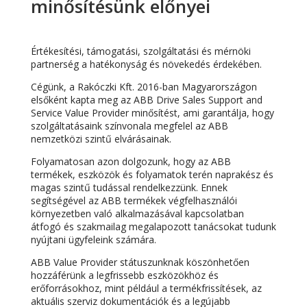
minősítésünk előnyei
Értékesítési, támogatási, szolgáltatási és mérnöki
partnerség a hatékonyság és növekedés érdekében.
Cégünk, a Rakóczki Kft. 2016-ban Magyarországon
elsőként kapta meg az ABB Drive Sales Support and
Service Value Provider minősítést, ami garantálja, hogy
szolgáltatásaink színvonala megfelel az ABB
nemzetközi szintű elvárásainak.
Folyamatosan azon dolgozunk, hogy az ABB
termékek, eszközök és folyamatok terén naprakész és
magas szintű tudással rendelkezzünk. Ennek
segítségével az ABB termékek végfelhasználói
környezetben való alkalmazásával kapcsolatban
átfogó és szakmailag megalapozott tanácsokat tudunk
nyújtani ügyfeleink számára.
ABB Value Provider státuszunknak köszönhetően
hozzáférünk a legfrissebb eszközökhöz és
erőforrásokhoz, mint például a termékfrissítések, az
aktuális szerviz dokumentációk és a legújabb