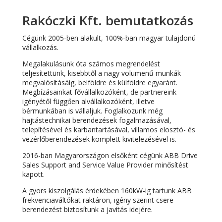
Rakóczki Kft. bemutatkozás
Cégünk 2005-ben alakult, 100%-ban magyar tulajdonú
vállalkozás.
Megalakulásunk óta számos megrendelést
teljesítettünk, kisebbtől a nagy volumenű munkák
megvalósításáig, belföldre és külföldre egyaránt.
Megbízásainkat fővállalkozóként, de partnereink
igényétől függően alvállalkozóként, illetve
bérmunkában is vállaljuk. Foglalkozunk még
hajtástechnikai berendezések fogalmazásával,
telepítésével és karbantartásával, villamos elosztó- és
vezérlőberendezések komplett kivitelezésével is.
2016-ban Magyarországon elsőként cégünk ABB Drive
Sales Support and Service Value Provider minősítést
kapott.
A gyors kiszolgálás érdekében 160kW-ig tartunk ABB
frekvenciaváltókat raktáron, igény szerint csere
berendezést biztosítunk a javítás idejére.