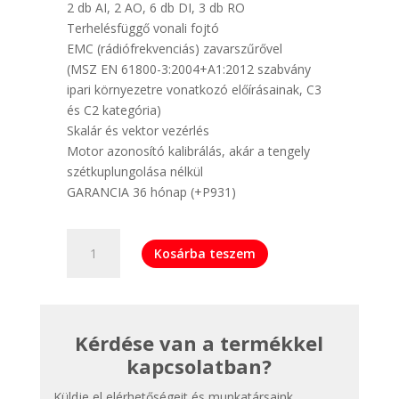
2 db AI, 2 AO, 6 db DI, 3 db RO
Terhelésfüggő vonali fojtó
EMC (rádiófrekvenciás) zavarszűrővel
(MSZ EN 61800-3:2004+A1:2012 szabvány
ipari környezetre vonatkozó előírásainak, C3
és C2 kategória)
Skalár és vektor vezérlés
Motor azonosító kalibrálás, akár a tengely
szétkuplungolása nélkül
GARANCIA 36 hónap (+P931)
ABB
Kosárba teszem
ACH580-
01-
02A7-
4
Kérdése van a termékkel
IP21
frekvenciaváltó
kapcsolatban?
mennyiség
Küldje el elérhetőségeit és munkatársaink