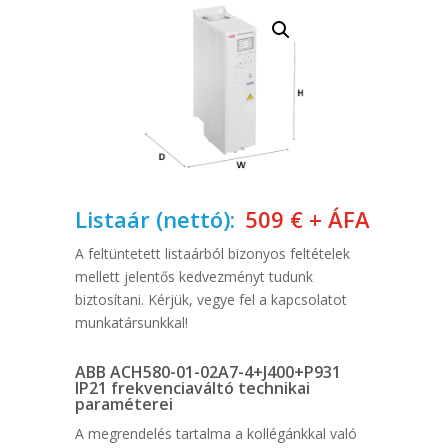
Listaár (nettó):
509
€
+ ÁFA
A feltüntetett listaárból bizonyos feltételek
mellett jelentős kedvezményt tudunk
biztosítani. Kérjük, vegye fel a kapcsolatot
munkatársunkkal!
ABB ACH580-01-02A7-4+J400+P931
IP21 frekvenciaváltó technikai
paraméterei
A megrendelés tartalma a kollégánkkal való