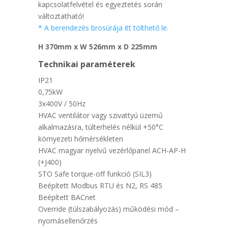
kapcsolatfelvétel és egyeztetés során
változtatható!
* A berendezés brosúrája itt tölthető le.
H 370mm x W 526mm x D 225mm
Technikai paraméterek
IP21
0,75kW
3x400V / 50Hz
HVAC ventilátor vagy szivattyú üzemű
alkalmazásra, túlterhelés nélkül +50°C
környezeti hőmérsékleten
HVAC magyar nyelvű vezérlőpanel ACH-AP-H
(+J400)
STO Safe torque-off funkció (SIL3)
Beépített Modbus RTU és N2, RS 485
Beépített BACnet
Override (túlszabályozás) működési mód –
nyomásellenőrzés