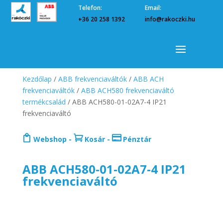
Telefon:
Email:
+36 20 258 1392
info@rakoczki.hu
Kezdőlap
/
ABB frekvenciaváltók
/
ABB ACH
frekvenciaváltók
/
ABB ACH580 frekvenciaváltó
termékcsalád
/ ABB ACH580-01-02A7-4 IP21
frekvenciaváltó



Webshop
-
Kosár
-
Pénztár
ABB ACH580-01-02A7-4 IP21
frekvenciaváltó