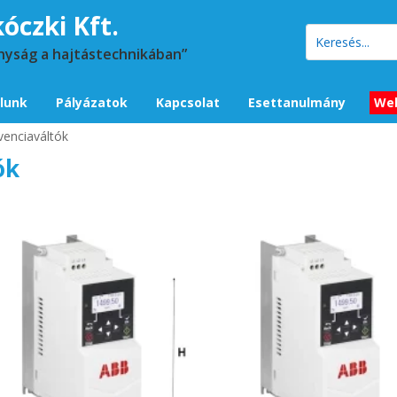
óczki Kft.
nyság a hajtástechnikában”
lunk
Pályázatok
Kapcsolat
Esettanulmány
We
venciaváltók
ók