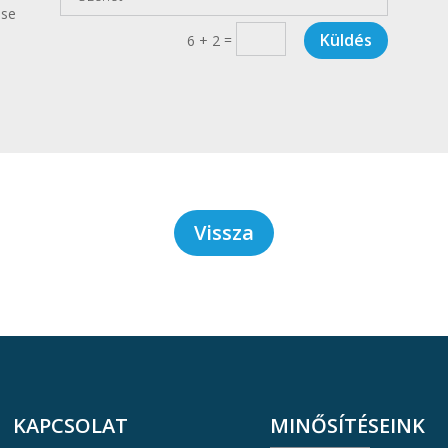
ése
Küldés
=
6 + 2
Vissza
KAPCSOLAT
MINŐSÍTÉSEINK