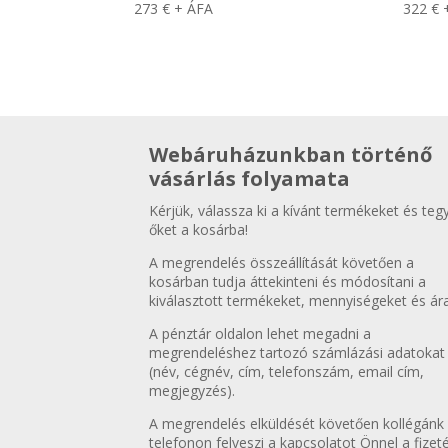
273
€
+ ÁFA
322
€
Webáruházunkban történő
vásárlás folyamata
Kérjük, válassza ki a kívánt termékeket és teg
őket a kosárba!
A megrendelés összeállítását követően a
kosárban tudja áttekinteni és módosítani a
kiválasztott termékeket, mennyiségeket és ára
A pénztár oldalon lehet megadni a
megrendeléshez tartozó számlázási adatokat
(név, cégnév, cím, telefonszám, email cím,
megjegyzés).
A megrendelés elküldését követően kollégánk
telefonon felveszi a kapcsolatot Önnel a fizet