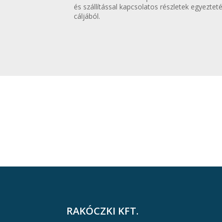
és szállítással kapcsolatos részletek egyeztet
cáljából.
RAKÓCZKI KFT.