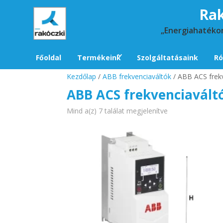
Rak
„Energiahatéko
Főoldal
Termékeink
Szolgáltatásaink
Ró
Kezdőlap
/
ABB frekvenciaváltók
/ ABB ACS frek
ABB ACS frekvenciavált
Mind a(z) 7 találat megjelenítve