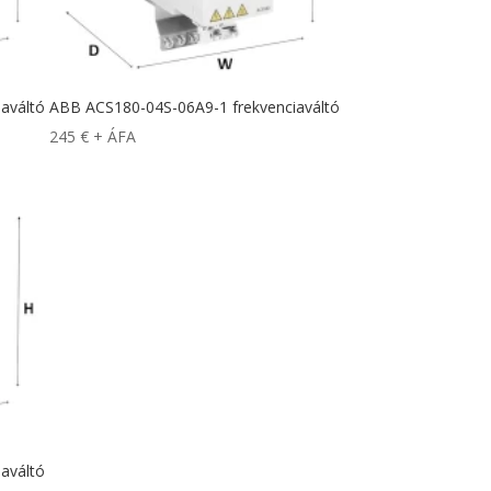
aváltó
ABB ACS180-04S-06A9-1 frekvenciaváltó
245
€
+ ÁFA
aváltó