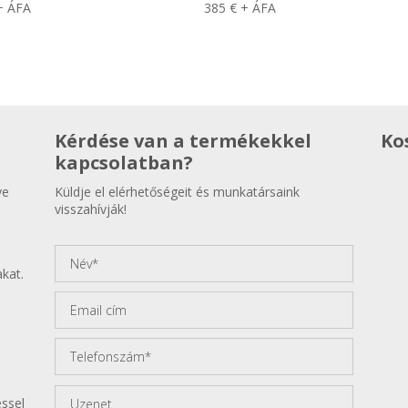
+ ÁFA
385
€
+ ÁFA
Kérdése van a termékekkel
Ko
kapcsolatban?
ye
Küldje el elérhetőségeit és munkatársaink
visszahívják!
kat.
éssel